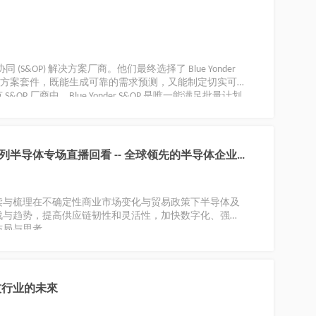
协同 (S&OP) 解决方案厂商。他们最终选择了 Blue Yonder
解决方案套件，既能生成可靠的需求预测，又能制定切实可
P 厂商中，Blue Yonder S&OP 是唯一能满足批量计划
列半导体专场直播回看 -- 全球领先的半导体企业
读与梳理在不确定性商业市场变化与贸易政策下半导体及
战与趋势，提高供应链韧性和灵活性，加快数字化、强化
布局与思考。
技行业的未來