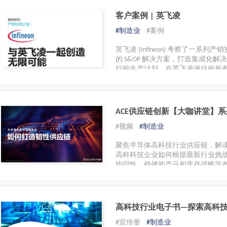
客户案例 | 英飞凌
#制造业
#案例
英飞凌 (Infineon) 考察了一系列产销
的 S&OP 解决方案，打造集成化
行的生产计划。在英飞凌评估的所有 S&O
和生产成熟度要求的解决方案。
ACE供应链创新【大咖讲堂】系
如何打造韧性供应链
#视频
#制造业
聚焦半导体高科技行业供应链，解
高科科技企业如何根据最新行业挑
协同性、稳健的产品和库存战略等
高科技行业电子书—探索高科
#宣传册
#制造业